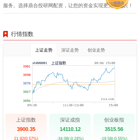
服务。选择鼎合投研网配资，让您的资金实现更大的增长！
行情指数
上证走势
深证走势
创业走势
上证指数
深证成指
创业板指
3900.35
14110.12
3515.56
21.92
(0.57%)
-34.08
(-0.24%)
-19.58
(-0.55%)