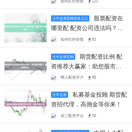
如何杠杆炒股
121
股票配资在
大牛证券官网登录入口
哪里配 配资公司违法吗？谨
防非法配资陷阱！
如何杠杆炒股
82
期货配资比例 配
大牛证券官网
资推荐大赢家：助您股市盈
利，赢在起跑线！
网上配资开户
89
私募基金投顾 期货配
大牛证券
资招代理，高佣金等你来！
前三配资平台
58