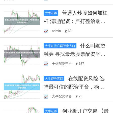
普通人炒股如何加杠
大牛证券
杆 清理配资：严打整治助力
投资环境优化
admin
60
什么叫融资
大牛证券官网登录入口
融券 寻找最老股票配资平
台？快来找答案！
十倍配资开户
157
在线配资风险 选
大牛证券官网
择最可信的配资平台，稳健
投资从这里开始
大牛配资平台
75
创业板开户交易 【最
大牛证券