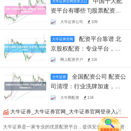
中国十大配
大牛证券官网登录入口
资平台有哪些 TJ股票配资：
专业杠杆，助您掘金股市！
大牛证券公司
109
配资平台靠谱 北
大牛证券官网
京股权配资：专业平台，助
您掘金股市！
网上配资开户
116
全国配资公司 配资公
大牛证券
司清理：行业洗牌加速，投
资者如何应对？
大牛网配资
134
大牛证券_大牛证券官网_大牛证券官网登录入口
大牛证券是一家专业的优质配资平台，提供安全可靠的配资