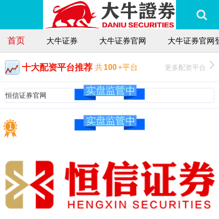
首页
大牛证券
大牛证券官网
大牛证券官网
十大配资平台推荐
更多配资平台
共
100
+平台
恒信证券官网